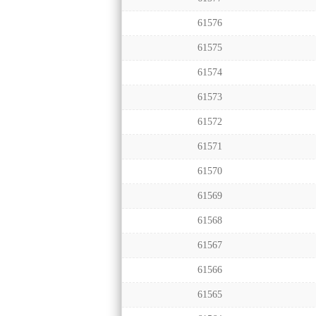
61576
61575
61574
61573
61572
61571
61570
61569
61568
61567
61566
61565