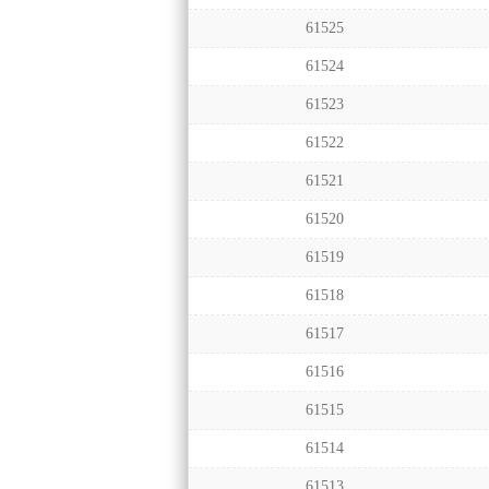
61525
61524
61523
61522
61521
61520
61519
61518
61517
61516
61515
61514
61513