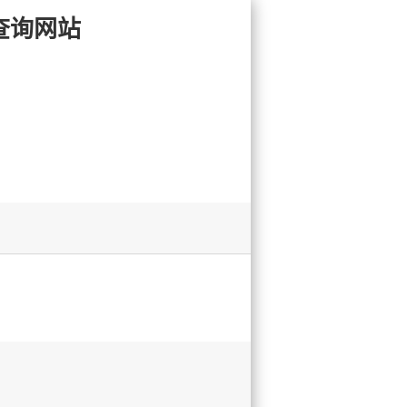
果查询网站