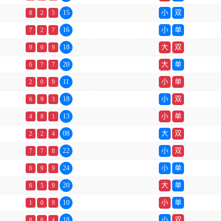
15
小
双
8
2
5
16
小
单
7
2
7
18
大
双
9
0
9
20
大
单
6
7
7
11
小
单
2
0
9
18
小
双
6
9
3
13
小
单
4
8
1
08
大
双
2
2
4
22
小
双
7
7
8
24
小
单
6
9
9
20
大
单
6
5
9
10
小
单
1
0
9
18
小
双
8
6
4