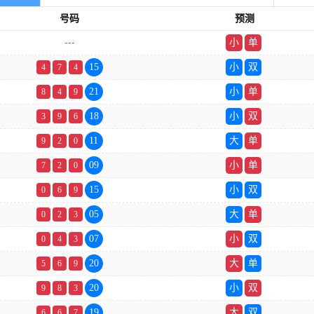
号码
预测
---
小
单
15
小
双
4
7
4
21
小
单
8
4
9
18
小
双
3
9
6
11
大
单
9
2
0
09
小
单
7
2
0
15
小
双
0
6
9
05
大
单
0
2
3
07
小
双
0
4
3
20
大
单
5
6
9
20
小
双
9
8
3
19
大
双
6
6
7