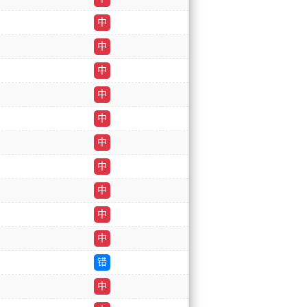
中
中
中
中
中
中
中
中
中
中
错
中