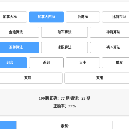
加拿大28
加拿大西28
台湾28
比特币28
金蟾算法
破军算法
神测算法
圣尊算法
求败算法
祸斗算法
组合
杀组
大小
单双
双项
双组
100期 正确：77 期 错误：23 期
正确率：77%
走势