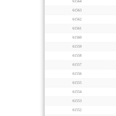
61564
61563
61562
61561
61560
61559
61558
61557
61556
61555
61554
61553
61552