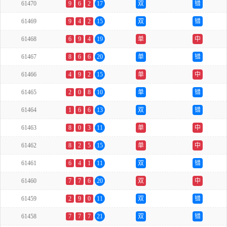
61470
9
6
2
17
双
错
61469
9
4
2
15
双
错
61468
6
9
4
19
单
中
61467
8
6
6
20
单
错
61466
4
9
2
15
单
中
61465
2
0
8
10
单
错
61464
1
6
6
13
双
错
61463
8
0
3
11
单
中
61462
8
2
5
15
单
中
61461
6
4
1
11
双
错
61460
7
7
6
20
双
中
61459
2
9
0
11
双
错
61458
7
7
7
21
双
错