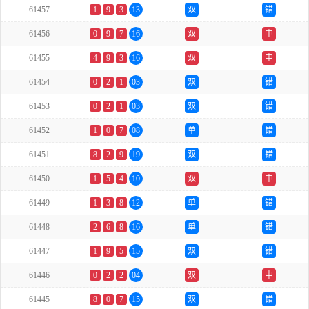
61457
1
9
3
13
双
错
61456
0
9
7
16
双
中
61455
4
9
3
16
双
中
61454
0
2
1
03
双
错
61453
0
2
1
03
双
错
61452
1
0
7
08
单
错
61451
8
2
9
19
双
错
61450
1
5
4
10
双
中
61449
1
3
8
12
单
错
61448
2
6
8
16
单
错
61447
1
9
5
15
双
错
61446
0
2
2
04
双
中
61445
8
0
7
15
双
错