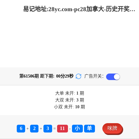
易记地址:28yc.com-pc28加拿大-历史开奖结果查询网站
第
61506
期 距下期:
00
分
28
秒
广告开关：
大单
未开:
1
期
大双
未开:
3
期
小双
未开:
10
期
6
2
3
11
小
单
咪牌
+
+
=
-