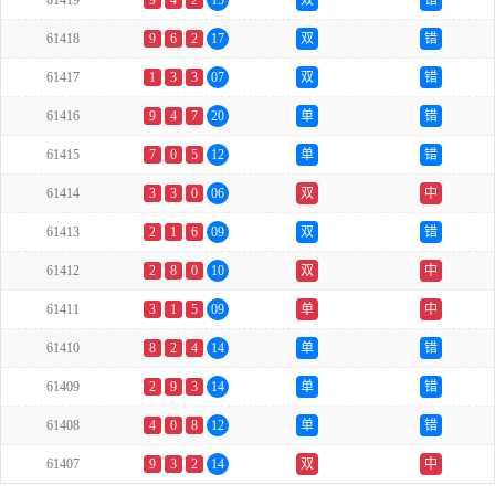
61419
9
4
2
15
双
错
61418
9
6
2
17
双
错
61417
1
3
3
07
双
错
61416
9
4
7
20
单
错
61415
7
0
5
12
单
错
61414
3
3
0
06
双
中
61413
2
1
6
09
双
错
61412
2
8
0
10
双
中
61411
3
1
5
09
单
中
61410
8
2
4
14
单
错
61409
2
9
3
14
单
错
61408
4
0
8
12
单
错
61407
9
3
2
14
双
中