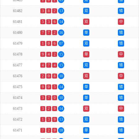
61483
1
0
2
03
双
错
61482
3
8
2
13
双
错
61481
5
3
6
14
双
中
61480
7
7
2
16
单
错
61479
1
0
6
07
双
错
61478
9
4
2
15
单
中
61477
4
7
4
15
双
错
61476
2
0
8
10
双
中
61475
9
0
5
14
单
错
61474
3
7
0
10
单
错
61473
3
2
9
14
双
中
61472
1
3
9
13
双
错
61471
7
2
9
18
单
错