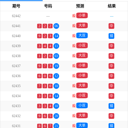
期号
号码
预测
结果
小单
62442
---
殺
---
大单
62441
2
2
2
06
殺
中
大双
62440
9
2
3
14
殺
错
小双
62439
3
4
4
11
殺
中
大双
62438
1
2
0
03
殺
中
小单
62437
9
7
3
19
殺
中
小单
62436
6
0
6
12
殺
中
大单
62435
7
3
0
10
殺
中
小双
62434
3
3
8
14
殺
中
小双
62433
3
3
4
10
殺
错
大单
62432
9
6
5
20
殺
中
大单
62431
8
6
7
21
殺
错