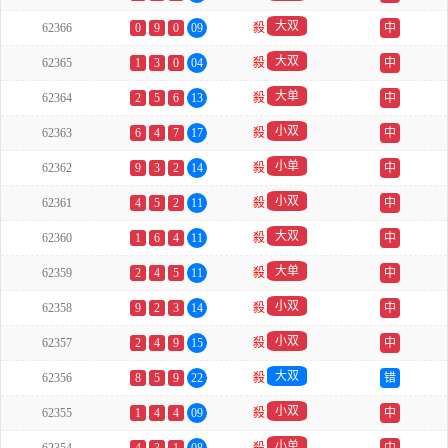
大双
62366
0
9
0
09
殺
中
大双
62365
1
3
0
04
殺
中
大单
62364
2
5
6
13
殺
中
小双
62363
6
4
7
17
殺
中
小单
62362
9
3
2
14
殺
中
小双
62361
4
5
2
11
殺
中
大双
62360
1
6
4
11
殺
中
大单
62359
2
4
5
11
殺
中
小双
62358
9
2
3
14
殺
中
小双
62357
2
4
9
15
殺
中
大双
62356
8
5
9
22
殺
错
小双
62355
1
4
4
09
殺
中
小单