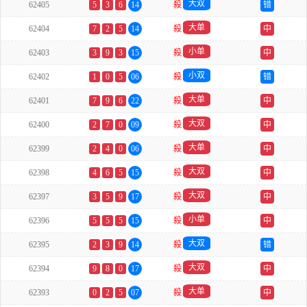
大双
62405
5
3
6
14
殺
错
大单
62404
7
2
5
14
殺
中
小单
62403
3
9
3
15
殺
中
小双
62402
1
0
5
06
殺
错
大单
62401
7
9
6
22
殺
中
大双
62400
2
7
0
09
殺
中
大单
62399
2
4
0
06
殺
中
大双
62398
4
6
5
15
殺
中
大双
62397
3
5
9
17
殺
中
小单
62396
5
5
5
15
殺
中
大双
62395
2
3
9
14
殺
错
大双
62394
9
8
0
17
殺
中
大单
62393
0
2
5
07
殺
中