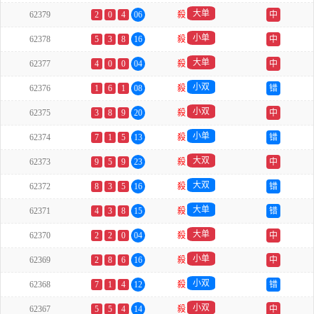
大单
62379
2
0
4
06
殺
中
小单
62378
5
3
8
16
殺
中
大单
62377
4
0
0
04
殺
中
小双
62376
1
6
1
08
殺
错
小双
62375
3
8
9
20
殺
中
小单
62374
7
1
5
13
殺
错
大双
62373
9
5
9
23
殺
中
大双
62372
8
3
5
16
殺
错
大单
62371
4
3
8
15
殺
错
大单
62370
2
2
0
04
殺
中
小单
62369
2
8
6
16
殺
中
小双
62368
7
1
4
12
殺
错
小双
62367
5
5
4
14
殺
中