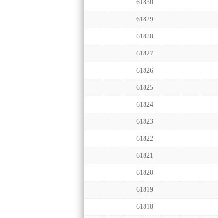
61830
61829
61828
61827
61826
61825
61824
61823
61822
61821
61820
61819
61818