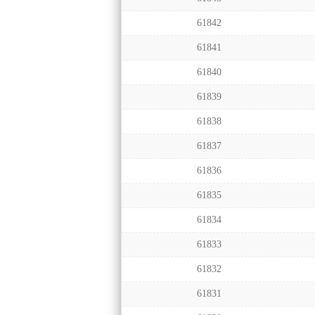
61842
61841
61840
61839
61838
61837
61836
61835
61834
61833
61832
61831