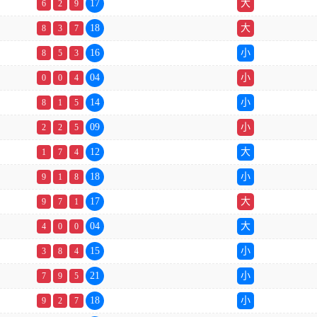
17
大
6
2
9
18
大
8
3
7
16
小
8
5
3
04
小
0
0
4
14
小
8
1
5
09
小
2
2
5
12
大
1
7
4
18
小
9
1
8
17
大
9
7
1
04
大
4
0
0
15
小
3
8
4
21
小
7
9
5
18
小
9
2
7