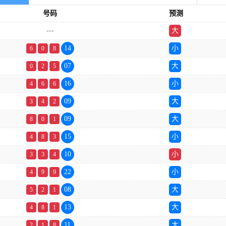
号码
预测
---
大
单
14
小
6
0
8
07
大
0
2
5
16
小
4
6
6
09
大
3
4
2
09
大
8
0
1
15
小
4
8
3
10
小
3
3
4
22
小
4
9
9
08
大
5
2
1
13
大
4
8
1
11
大
2
1
8