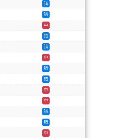
错
错
中
错
错
中
错
错
中
中
错
错
中