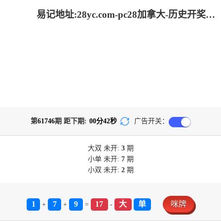
易记地址:28yc.com-pc28加拿大-历史开奖结果查询网站
第
61746
期 距下期:
00
分
42
秒
广告开关：
大双
未开:
3
期
小单
未开:
7
期
小双
未开:
2
期
1
7
9
17
大
单
咪牌
+
+
=
-