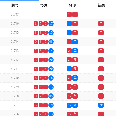
期号
号码
预测
结果
61747
---
小
单
---
61746
1
7
9
17
小
单
中
61745
3
3
9
15
小
单
中
61744
0
3
5
08
小
单
中
61743
2
3
9
14
大
单
中
61742
3
9
8
20
大
双
中
61741
5
9
6
20
小
双
中
61740
6
6
6
18
大
单
中
61739
2
8
3
13
小
单
中
61738
0
2
3
05
小
单
中
61737
5
8
6
19
小
双
错
61736
5
7
1
13
小
单
中