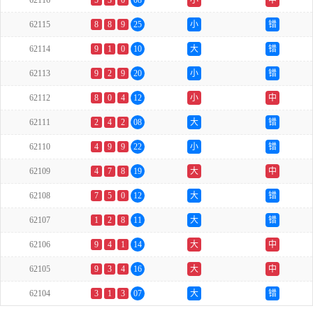
62116
5
3
0
08
小
中
62115
8
8
9
25
小
错
62114
9
1
0
10
大
错
62113
9
2
9
20
小
错
62112
8
0
4
12
小
中
62111
2
4
2
08
大
错
62110
4
9
9
22
小
错
62109
4
7
8
19
大
中
62108
7
5
0
12
大
错
62107
1
2
8
11
大
错
62106
9
4
1
14
大
中
62105
9
3
4
16
大
中
62104
3
1
3
07
大
错