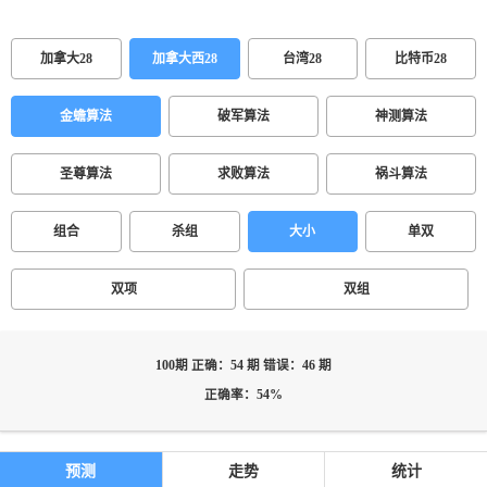
加拿大28
加拿大西28
台湾28
比特币28
金蟾算法
破军算法
神测算法
圣尊算法
求败算法
祸斗算法
组合
杀组
大小
单双
双项
双组
100期 正确：54 期 错误：46 期
正确率：54%
预测
走势
统计