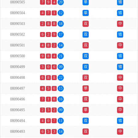
08090505
7
9
4
20
单
错
08090504
4
7
1
12
单
错
08090503
2
8
8
18
双
中
08090502
6
2
9
17
双
错
08090501
4
8
2
14
双
中
08090500
9
8
4
21
双
错
08090499
3
0
6
09
双
错
08090498
6
8
8
22
双
中
08090497
4
5
6
15
单
中
08090496
7
1
8
16
双
中
08090495
2
5
2
09
单
中
08090494
4
0
7
11
双
错
08090493
6
5
3
14
双
中