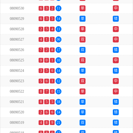
08090530
6
3
2
11
单
中
08090529
6
3
5
14
单
错
08090528
2
5
4
11
单
中
08090527
4
1
1
06
双
中
08090526
7
2
8
17
双
错
08090525
9
0
1
10
双
中
08090524
3
5
6
14
单
错
08090523
5
6
1
12
双
中
08090522
8
7
0
15
单
中
08090521
8
5
5
18
单
错
08090520
2
6
6
14
单
错
08090519
4
8
9
21
双
错