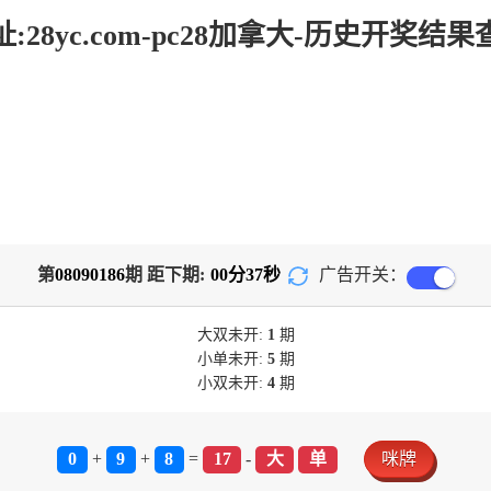
:28yc.com-pc28加拿大-历史开奖结
第
08090186
期 距下期:
00
分
36
秒
广告开关：
大双
未开:
1
期
小单
未开:
5
期
小双
未开:
4
期
0
+
9
+
8
=
17
-
大
单
咪牌