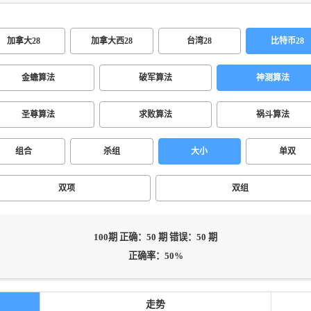
加拿大28
加拿大西28
台湾28
比特币28
金蟾算法
破军算法
神测算法
圣尊算法
求败算法
祸斗算法
组合
杀组
大小
单双
双项
双组
100期 正确：50 期 错误：50 期
正确率：50%
走势