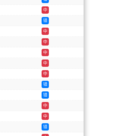
中
错
中
中
中
中
中
错
错
中
中
错