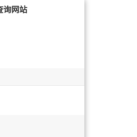
果查询网站