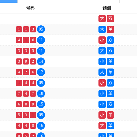
号码
预测
---
大
双
05
大
单
1
1
3
11
小
双
4
1
6
11
大
双
3
3
5
14
小
单
3
9
2
12
大
单
4
2
6
09
小
双
1
4
4
18
小
单
7
4
7
15
小
双
6
0
9
09
小
单
5
3
1
16
大
单
4
4
8
16
小
单
9
5
2