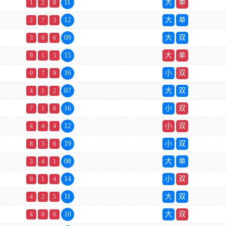
11
大
单
1
2
8
12
大
单
2
7
3
09
大
双
3
0
6
15
大
单
9
1
5
16
小
双
0
7
9
07
大
双
4
1
2
16
小
双
7
1
8
12
小
双
4
4
4
19
小
双
8
5
6
08
大
单
3
4
1
14
小
双
9
1
4
11
大
双
4
2
5
10
大
双
4
0
6