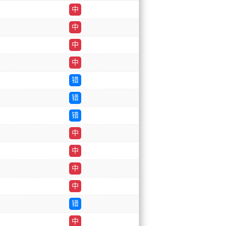
中
中
中
中
错
错
错
中
中
中
中
错
中