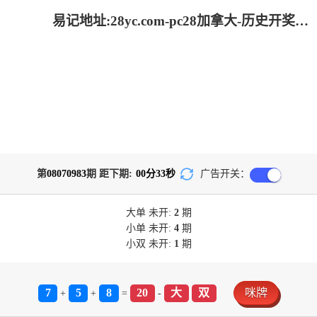
易记地址:28yc.com-pc28加拿大-历史开奖结果查询网站
第
08070983
期 距下期:
00
分
33
秒
广告开关：
大单
未开:
2
期
小单
未开:
4
期
小双
未开:
1
期
7
5
8
20
大
双
咪牌
+
+
=
-