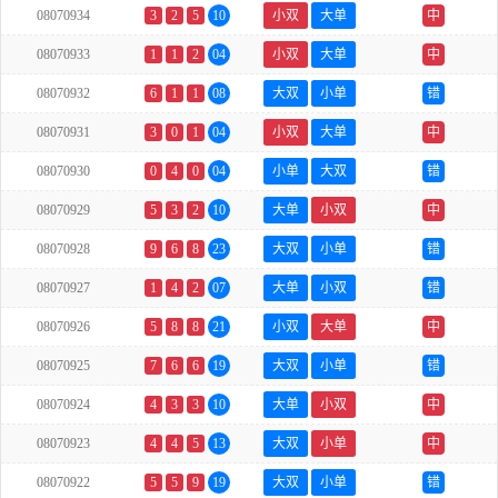
08070934
3
2
5
10
小双
大单
中
08070933
1
1
2
04
小双
大单
中
08070932
6
1
1
08
大双
小单
错
08070931
3
0
1
04
小双
大单
中
08070930
0
4
0
04
小单
大双
错
08070929
5
3
2
10
大单
小双
中
08070928
9
6
8
23
大双
小单
错
08070927
1
4
2
07
大单
小双
错
08070926
5
8
8
21
小双
大单
中
08070925
7
6
6
19
大双
小单
错
08070924
4
3
3
10
大单
小双
中
08070923
4
4
5
13
大双
小单
中
08070922
5
5
9
19
大双
小单
错