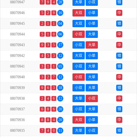
08070947
7
9
4
20
大单
小双
错
08070946
5
2
9
16
大双
小单
中
08070945
2
1
1
04
大双
小单
错
08070944
5
1
0
06
小双
大单
中
08070943
9
3
5
17
小双
大单
中
08070942
4
5
3
12
大双
小单
错
08070941
3
1
1
05
小双
大单
错
08070940
3
2
7
12
小双
大单
中
08070939
9
6
3
18
小双
大单
错
08070938
2
4
6
12
大单
小双
中
08070937
6
8
6
20
小双
大单
错
08070936
8
8
4
20
大双
小单
中
08070935
7
4
0
11
大单
小双
错