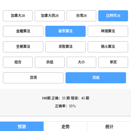
加拿大28
加拿大西28
台湾28
比特币28
金蟾算法
破军算法
神测算法
圣尊算法
求败算法
祸斗算法
组合
杀组
大小
单双
双项
双组
100期 正确：55 期 错误：45 期
正确率：55%
预测
走势
统计