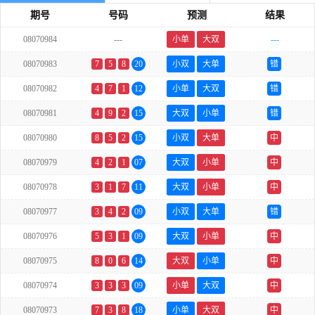
期号
号码
预测
结果
08070984
---
小单
大双
---
08070983
7
5
8
20
小双
大单
错
08070982
4
7
1
12
小单
大双
错
08070981
4
9
2
15
大双
小单
错
08070980
8
5
2
15
小双
大单
中
08070979
4
2
1
07
大双
小单
中
08070978
3
1
7
11
大双
小单
中
08070977
3
4
2
09
小双
大单
错
08070976
5
3
1
09
大双
小单
中
08070975
8
0
6
14
大双
小单
中
08070974
3
3
3
09
小单
大双
中
08070973
7
3
8
18
小单
大双
中