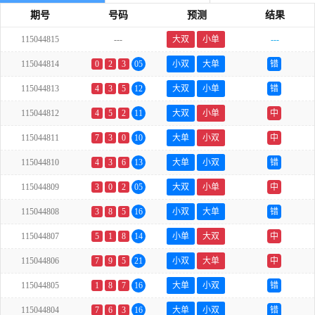
期号
号码
预测
结果
115044815
---
大双
小单
---
115044814
0
2
3
05
小双
大单
错
115044813
4
3
5
12
大双
小单
错
115044812
4
5
2
11
大双
小单
中
115044811
7
3
0
10
大单
小双
中
115044810
4
3
6
13
大单
小双
错
115044809
3
0
2
05
大双
小单
中
115044808
3
8
5
16
小双
大单
错
115044807
5
1
8
14
小单
大双
中
115044806
7
9
5
21
小双
大单
中
115044805
1
8
7
16
大单
小双
错
115044804
7
6
3
16
大单
小双
错