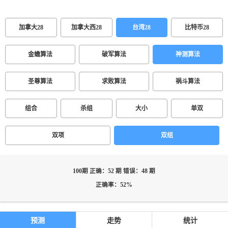
加拿大28
加拿大西28
台湾28
比特币28
金蟾算法
破军算法
神测算法
圣尊算法
求败算法
祸斗算法
组合
杀组
大小
单双
双项
双组
100期 正确：52 期 错误：48 期
正确率：52%
预测
走势
统计