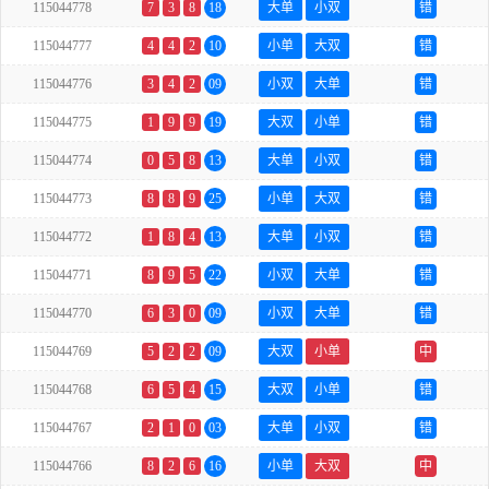
115044778
7
3
8
18
大单
小双
错
115044777
4
4
2
10
小单
大双
错
115044776
3
4
2
09
小双
大单
错
115044775
1
9
9
19
大双
小单
错
115044774
0
5
8
13
大单
小双
错
115044773
8
8
9
25
小单
大双
错
115044772
1
8
4
13
大单
小双
错
115044771
8
9
5
22
小双
大单
错
115044770
6
3
0
09
小双
大单
错
115044769
5
2
2
09
大双
小单
中
115044768
6
5
4
15
大双
小单
错
115044767
2
1
0
03
大单
小双
错
115044766
8
2
6
16
小单
大双
中