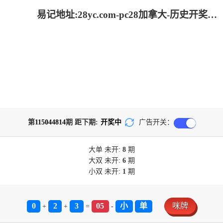
易记地址:28yc.com-pc28加拿大-历史开奖结果查询网站
第
115044814
期 距下期:
开奖中
广告开关：
大单
未开:
8
期
大双
未开:
6
期
小双
未开:
1
期
0
2
3
05
小
单
咪牌
+
+
=
-