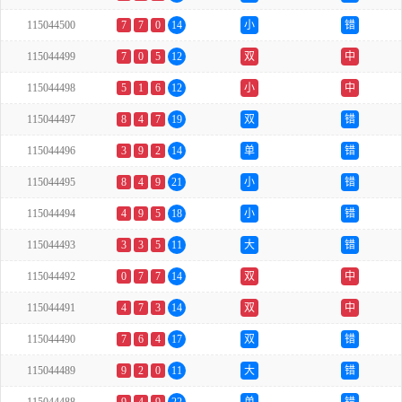
115044500
7
7
0
14
小
错
115044499
7
0
5
12
双
中
115044498
5
1
6
12
小
中
115044497
8
4
7
19
双
错
115044496
3
9
2
14
单
错
115044495
8
4
9
21
小
错
115044494
4
9
5
18
小
错
115044493
3
3
5
11
大
错
115044492
0
7
7
14
双
中
115044491
4
7
3
14
双
中
115044490
7
6
4
17
双
错
115044489
9
2
0
11
大
错