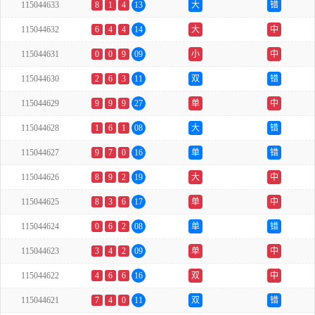
115044633
8
1
4
13
大
错
115044632
6
4
4
14
大
中
115044631
0
0
9
09
小
中
115044630
2
6
3
11
双
错
115044629
9
9
9
27
单
中
115044628
1
6
1
08
大
错
115044627
9
7
0
16
单
错
115044626
8
9
2
19
大
中
115044625
8
3
6
17
单
中
115044624
0
6
2
08
单
错
115044623
3
4
2
09
单
中
115044622
4
6
6
16
双
中
115044621
7
4
0
11
双
错