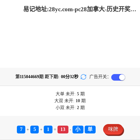
易记地址:28yc.com-pc28加拿大-历史开奖结果查询网站
第
115044669
期 距下期:
00
分
32
秒
广告开关：
大单
未开:
5
期
大双
未开:
10
期
小双
未开:
2
期
7
5
1
13
小
单
咪牌
+
+
=
-