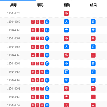
期号
号码
预测
结果
115044670
---
小
---
115044669
7
5
1
13
大
错
115044668
0
6
7
13
大
错
115044667
1
6
5
12
小
中
115044666
8
0
3
11
大
错
115044665
4
5
1
10
小
中
115044664
8
9
0
17
小
错
115044663
0
7
0
07
双
错
115044662
0
4
8
12
单
错
115044661
2
4
7
13
单
中
115044660
8
2
7
17
大
中
115044659
8
4
6
18
大
中