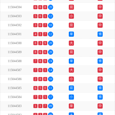
115044594
6
6
8
20
双
中
115044593
5
6
1
12
小
中
115044592
3
0
7
10
双
中
115044591
4
1
7
12
单
错
115044590
8
3
9
20
大
中
115044589
8
6
6
20
双
中
115044588
7
8
9
24
单
错
115044587
7
6
1
14
大
中
115044586
2
8
0
10
小
中
115044585
6
5
0
11
双
错
115044584
7
5
5
17
小
错
115044583
1
1
7
09
单
中