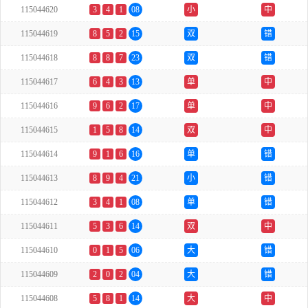
115044620
3
4
1
08
小
中
115044619
8
5
2
15
双
错
115044618
8
8
7
23
双
错
115044617
6
4
3
13
单
中
115044616
9
6
2
17
单
中
115044615
1
5
8
14
双
中
115044614
9
1
6
16
单
错
115044613
8
9
4
21
小
错
115044612
3
4
1
08
单
错
115044611
5
3
6
14
双
中
115044610
0
1
5
06
大
错
115044609
2
0
2
04
大
错
115044608
5
8
1
14
大
中