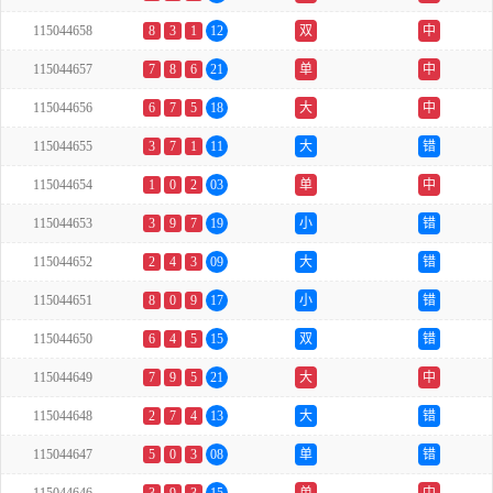
115044658
8
3
1
12
双
中
115044657
7
8
6
21
单
中
115044656
6
7
5
18
大
中
115044655
3
7
1
11
大
错
115044654
1
0
2
03
单
中
115044653
3
9
7
19
小
错
115044652
2
4
3
09
大
错
115044651
8
0
9
17
小
错
115044650
6
4
5
15
双
错
115044649
7
9
5
21
大
中
115044648
2
7
4
13
大
错
115044647
5
0
3
08
单
错