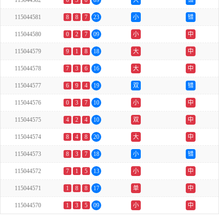
115044582
6
3
0
09
大
错
115044581
8
8
7
23
小
错
115044580
0
2
7
09
小
中
115044579
9
1
8
18
大
中
115044578
7
3
6
16
大
中
115044577
6
9
4
19
双
错
115044576
0
3
7
10
小
中
115044575
4
2
4
10
双
中
115044574
8
4
8
20
大
中
115044573
8
3
7
18
小
错
115044572
7
1
5
13
小
中
115044571
1
8
8
17
单
中
115044570
1
3
5
09
小
中