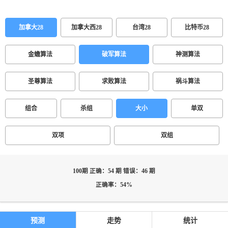
加拿大28
加拿大西28
台湾28
比特币28
金蟾算法
破军算法
神测算法
圣尊算法
求败算法
祸斗算法
组合
杀组
大小
单双
双项
双组
100期 正确：54 期 错误：46 期
正确率：54%
预测
走势
统计