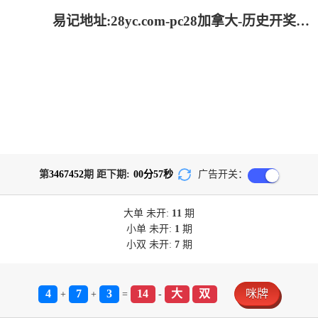
易记地址:28yc.com-pc28加拿大-历史开奖结果查询网站
第
3467452
期 距下期:
00
分
57
秒
广告开关：
大单
未开:
11
期
小单
未开:
1
期
小双
未开:
7
期
4
7
3
14
大
双
咪牌
+
+
=
-