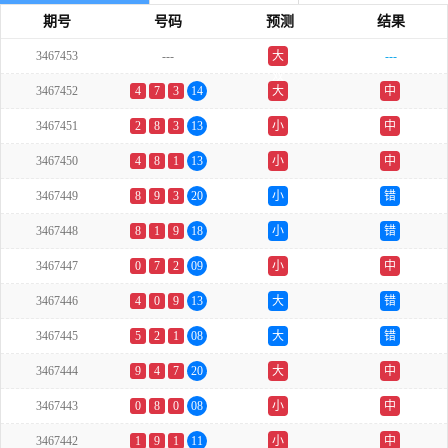
期号
号码
预测
结果
3467453
---
大
---
双
3467452
4
7
3
14
大
中
3467451
2
8
3
13
小
中
3467450
4
8
1
13
小
中
3467449
8
9
3
20
小
错
3467448
8
1
9
18
小
错
3467447
0
7
2
09
小
中
3467446
4
0
9
13
大
错
3467445
5
2
1
08
大
错
3467444
9
4
7
20
大
中
3467443
0
8
0
08
小
中
3467442
1
9
1
11
小
中