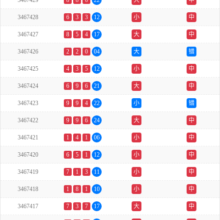
3467429
8
8
6
22
大
中
3467428
6
3
3
12
小
中
3467427
8
5
4
17
大
中
3467426
2
2
0
04
大
错
3467425
4
3
5
12
小
中
3467424
6
9
6
21
大
中
3467423
9
9
4
22
小
错
3467422
9
9
6
24
大
中
3467421
1
4
1
06
小
中
3467420
6
5
1
12
小
中
3467419
7
1
3
11
小
中
3467418
1
8
1
10
小
中
3467417
7
3
7
17
大
中