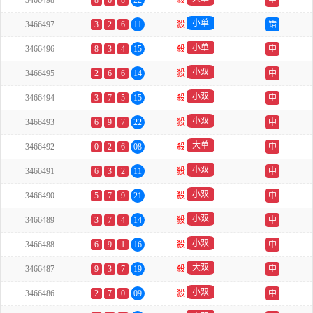
3466498
8
6
8
22
殺
中
小单
3466497
3
2
6
11
殺
错
小单
3466496
8
3
4
15
殺
中
小双
3466495
2
6
6
14
殺
中
小双
3466494
3
7
5
15
殺
中
小双
3466493
6
9
7
22
殺
中
大单
3466492
0
2
6
08
殺
中
小双
3466491
6
3
2
11
殺
中
小双
3466490
5
7
9
21
殺
中
小双
3466489
3
7
4
14
殺
中
小双
3466488
6
9
1
16
殺
中
大双
3466487
9
3
7
19
殺
中
小双
3466486
2
7
0
09
殺
中