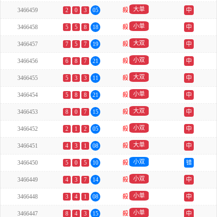
大单
3466459
2
0
3
05
殺
中
小单
3466458
5
5
8
18
殺
中
大双
3466457
7
5
7
19
殺
中
小双
3466456
6
8
7
21
殺
中
大双
3466455
5
3
3
11
殺
中
小单
3466454
5
8
8
21
殺
中
大双
3466453
8
0
7
15
殺
中
小双
3466452
2
1
2
05
殺
中
大单
3466451
4
3
1
08
殺
中
小双
3466450
5
0
5
10
殺
错
小双
3466449
4
3
7
14
殺
中
小单
3466448
3
4
1
08
殺
中
小单
3466447
8
4
3
15
殺
中