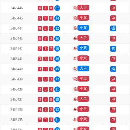
大单
3466446
6
1
0
07
殺
中
小双
3466445
5
1
8
14
殺
中
小双
3466444
8
3
1
12
殺
错
大单
3466443
6
7
3
16
殺
中
小双
3466442
2
1
7
10
殺
错
小双
3466441
3
8
5
16
殺
中
大单
3466440
3
9
3
15
殺
错
小单
3466439
1
8
3
12
殺
中
小双
3466438
2
5
4
11
殺
中
大单
3466437
3
7
8
18
殺
中
小单
3466436
4
6
2
12
殺
中
小双
3466435
7
0
4
11
殺
中
小双