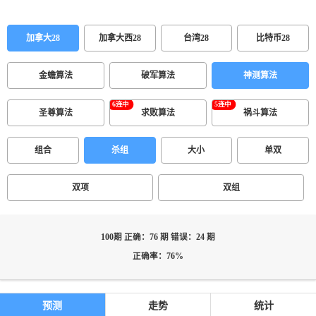
加拿大28
加拿大西28
台湾28
比特币28
金蟾算法
破军算法
神测算法
圣尊算法
求败算法
祸斗算法
组合
杀组
大小
单双
双项
双组
100期 正确：76 期 错误：24 期
正确率：76%
预测
走势
统计