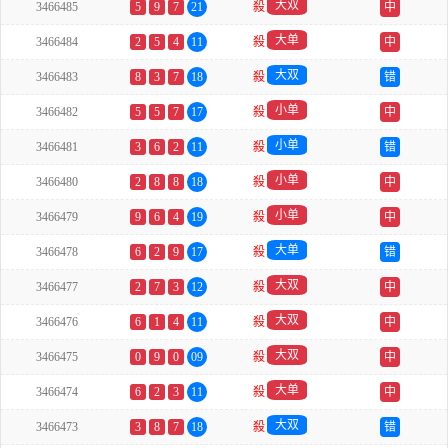
大双
3466485
5
9
7
21
殺
中
大单
3466484
2
5
4
11
殺
中
大双
3466483
8
3
7
18
殺
错
小单
3466482
5
5
7
17
殺
中
小单
3466481
3
6
2
11
殺
错
小单
3466480
2
8
8
18
殺
中
小单
3466479
9
6
4
19
殺
中
大单
3466478
6
2
9
17
殺
错
大双
3466477
2
7
3
12
殺
中
大双
3466476
6
1
4
11
殺
中
大双
3466475
0
9
0
09
殺
中
大单
3466474
6
2
3
11
殺
中
大双
3466473
3
8
7
18
殺
错