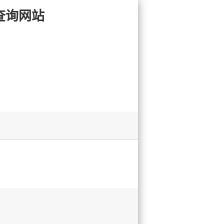
果查询网站