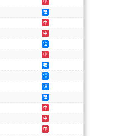
中
错
中
中
错
中
错
错
错
错
中
中
中