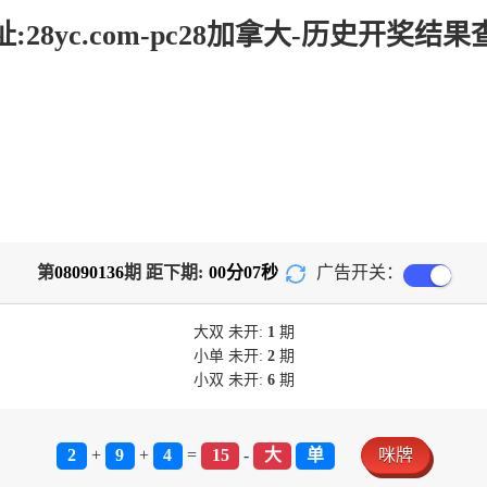
:28yc.com-pc28加拿大-历史开奖结
第
08090136
期 距下期:
00
分
07
秒
广告开关：
大双
未开:
1
期
小单
未开:
2
期
小双
未开:
6
期
2
+
9
+
4
=
15
-
大
单
咪牌