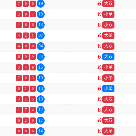
19
殺
大双
7
6
6
18
殺
小单
2
9
7
13
殺
小双
1
6
6
07
殺
大单
4
2
1
04
殺
大双
4
0
0
24
殺
大双
6
9
9
16
殺
小单
3
4
9
10
殺
小单
7
0
3
13
殺
小单
6
1
6
10
殺
大双
3
2
5
12
殺
大双
1
7
4
17
殺
大双
6
2
9
14
殺
大单
0
8
6