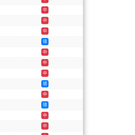
中
中
中
错
中
中
中
错
中
错
中
中