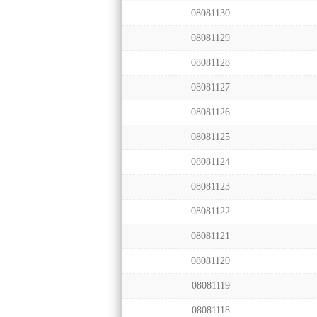
08081130
08081129
08081128
08081127
08081126
08081125
08081124
08081123
08081122
08081121
08081120
08081119
08081118