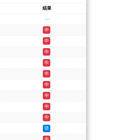
结果
---
中
中
中
中
中
中
中
中
中
错
中