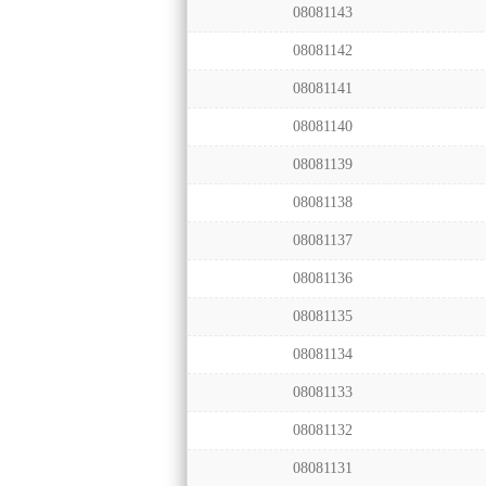
08081143
08081142
08081141
08081140
08081139
08081138
08081137
08081136
08081135
08081134
08081133
08081132
08081131