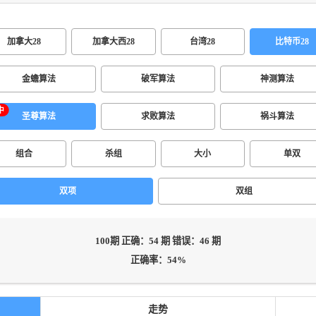
加拿大28
加拿大西28
台湾28
比特币28
金蟾算法
破军算法
神测算法
圣尊算法
求败算法
祸斗算法
组合
杀组
大小
单双
双项
双组
100期 正确：54 期 错误：46 期
正确率：54%
走势