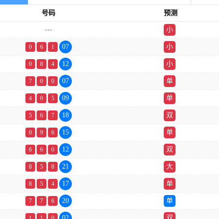
号码
预测
---
小
07
小
0
6
1
12
小
0
8
4
07
单
7
0
0
09
单
4
0
5
18
双
5
6
7
15
单
0
9
6
12
双
6
6
0
21
大
8
5
8
17
单
8
5
4
20
单
7
7
6
02
双
1
1
0