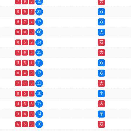
19
大
7
9
3
23
双
9
9
5
17
双
6
7
4
06
大
0
0
6
14
双
0
5
9
25
大
7
9
9
11
双
5
5
1
13
双
0
4
9
22
大
7
7
8
18
小
9
5
4
17
大
4
5
8
14
单
3
8
3
16
双
6
5
5