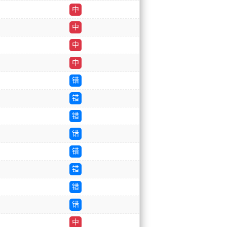
中
中
中
中
错
错
错
错
错
错
错
错
中