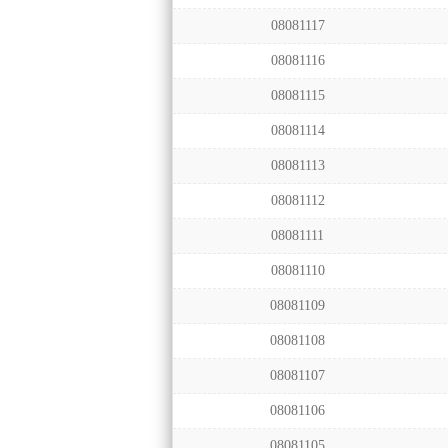
08081117
08081116
08081115
08081114
08081113
08081112
08081111
08081110
08081109
08081108
08081107
08081106
08081105