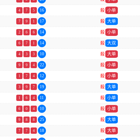
16
殺
小单
4
7
5
17
殺
大单
7
9
1
14
殺
小单
2
6
6
14
殺
大双
6
7
1
10
殺
大单
4
3
3
22
殺
小单
9
9
4
12
殺
小单
1
7
4
19
殺
大单
3
9
7
11
殺
小单
1
6
4
10
殺
小单
6
0
4
25
殺
大单
9
8
8
18
殺
大单
7
7
4