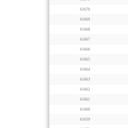
61670
61669
61668
61667
61666
61665
61664
61663
61662
61661
61660
61659