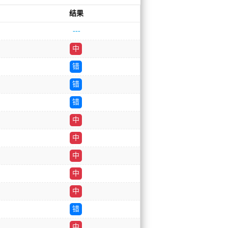
结果
---
中
错
错
错
中
中
中
中
中
错
中