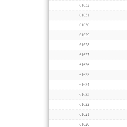
61632
61631
61630
61629
61628
61627
61626
61625
61624
61623
61622
61621
61620