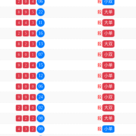
06
殺
小双
2
0
4
22
殺
大单
8
9
5
11
殺
大单
4
4
3
16
殺
小单
2
5
9
13
殺
大双
8
2
3
07
殺
小双
6
0
1
15
殺
小单
9
2
4
12
殺
小单
1
8
3
06
殺
小单
6
0
0
24
殺
小双
9
9
6
02
殺
大双
2
0
0
08
殺
大单
4
2
2
09
殺
小单
4
3
2