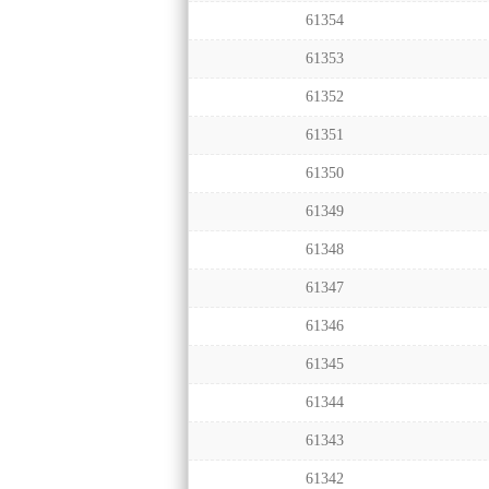
61354
61353
61352
61351
61350
61349
61348
61347
61346
61345
61344
61343
61342