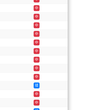
中
中
中
中
中
中
中
中
中
错
中
中