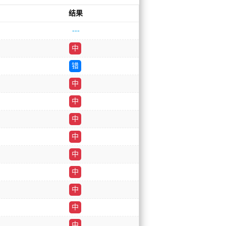
结果
---
中
错
中
中
中
中
中
中
中
中
中