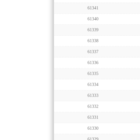
61341
61340
61339
61338
61337
61336
61335
61334
61333
61332
61331
61330
61329