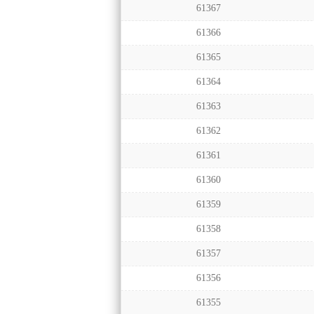
61367
61366
61365
61364
61363
61362
61361
61360
61359
61358
61357
61356
61355