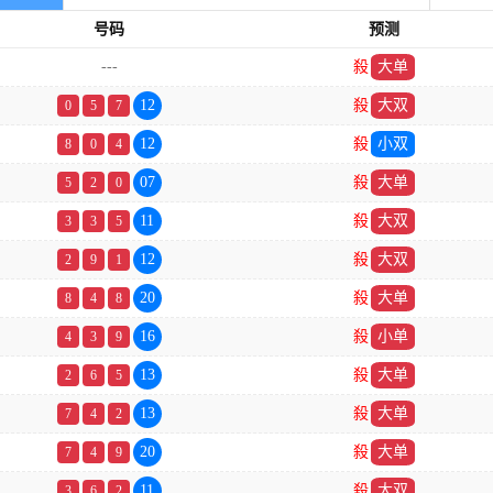
号码
预测
---
殺
大单
12
殺
大双
0
5
7
12
殺
小双
8
0
4
07
殺
大单
5
2
0
11
殺
大双
3
3
5
12
殺
大双
2
9
1
20
殺
大单
8
4
8
16
殺
小单
4
3
9
13
殺
大单
2
6
5
13
殺
大单
7
4
2
20
殺
大单
7
4
9
11
殺
大双
3
6
2