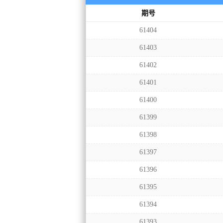
期号
61404
61403
61402
61401
61400
61399
61398
61397
61396
61395
61394
61393