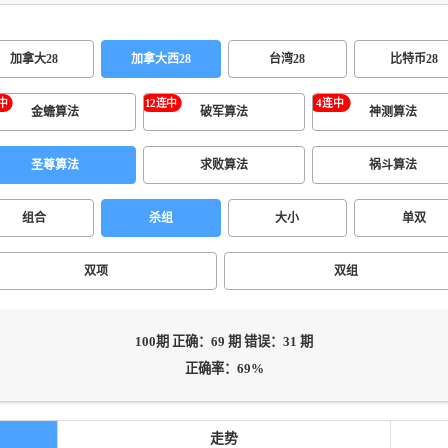
加拿大28
加拿大西28
台湾28
比特币28
金蟾算法
破军算法
神测算法
圣尊算法
求败算法
祸斗算法
组合
杀组
大小
单双
双项
双组
100期 正确：69 期 错误：31 期
正确率：69%
走势