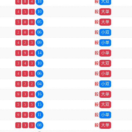
18
殺
大双
6
8
4
10
殺
大单
4
5
1
05
殺
大单
5
0
0
06
殺
小双
2
0
4
09
殺
小单
4
2
3
14
殺
小单
1
9
4
10
殺
大双
3
4
3
06
殺
小单
4
1
1
04
殺
小双
0
2
2
16
殺
大单
9
3
4
15
殺
大双
5
5
5
11
殺
小单
9
0
2
08
殺
大单
2
3
3