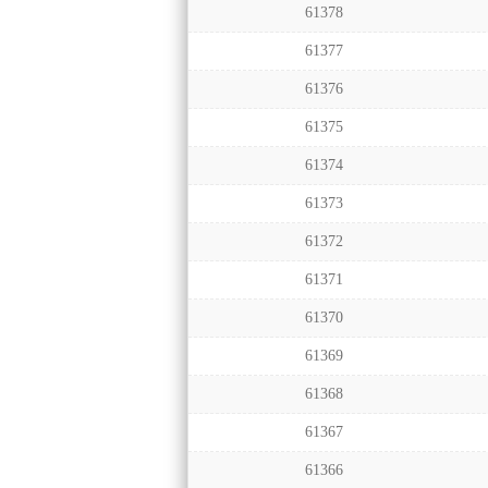
61378
61377
61376
61375
61374
61373
61372
61371
61370
61369
61368
61367
61366