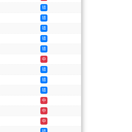
错
错
错
错
错
中
错
错
错
中
中
中
错