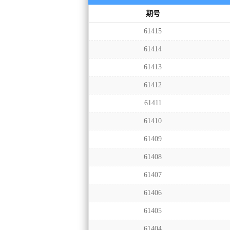
期号
61415
61414
61413
61412
61411
61410
61409
61408
61407
61406
61405
61404