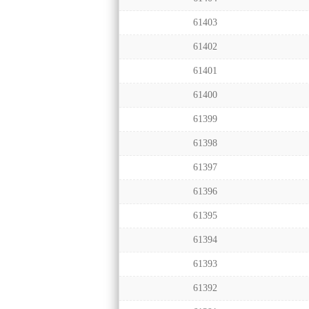
61403
61402
61401
61400
61399
61398
61397
61396
61395
61394
61393
61392