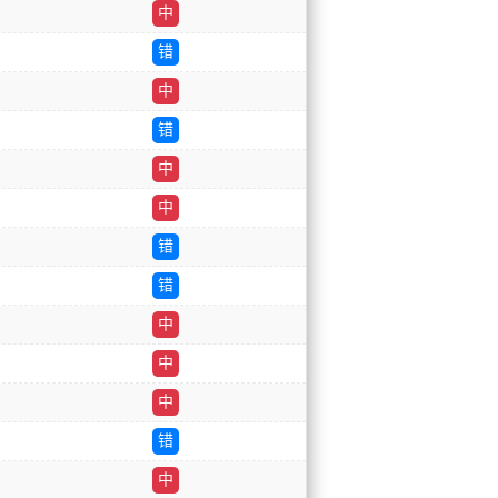
中
错
中
错
中
中
错
错
中
中
中
错
中