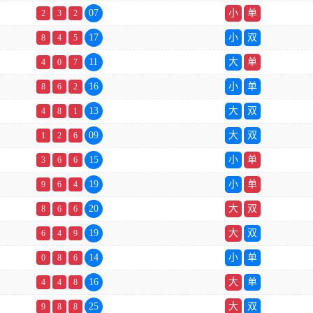
07
小
单
2
3
2
17
小
双
8
4
5
11
大
单
4
0
7
16
小
单
8
6
2
13
大
双
4
8
1
09
大
双
1
2
6
15
小
单
3
6
6
19
小
单
9
6
4
20
大
双
8
6
6
19
大
双
6
4
9
14
小
单
0
8
6
16
大
单
4
4
8
25
大
双
9
8
8