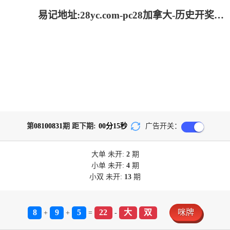
易记地址:28yc.com-pc28加拿大-历史开奖结果查询网站
第
08100831
期 距下期:
00
分
15
秒
广告开关：
大单
未开:
2
期
小单
未开:
4
期
小双
未开:
13
期
8
9
5
22
大
双
咪牌
+
+
=
-