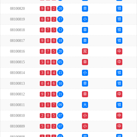
08100820
9
9
2
20
单
错
08100819
6
9
2
17
小
错
08100818
0
7
5
12
单
错
08100817
9
0
9
18
单
错
08100816
8
7
5
20
双
中
08100815
5
0
0
05
单
中
08100814
3
8
4
15
小
错
08100813
0
4
6
10
单
错
08100812
9
3
9
21
单
中
08100811
1
1
7
09
大
错
08100810
2
0
5
07
小
中
08100809
5
0
2
07
小
中