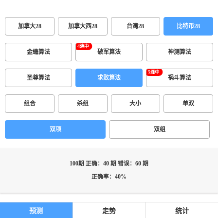
加拿大28
加拿大西28
台湾28
比特币28
金蟾算法
破军算法
神测算法
圣尊算法
求败算法
祸斗算法
组合
杀组
大小
单双
双项
双组
100期 正确：40 期 错误：60 期
正确率：40%
预测
走势
统计