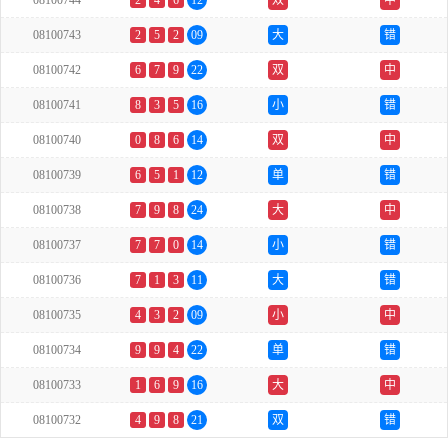
08100744
2
4
6
12
双
中
08100743
2
5
2
09
大
错
08100742
6
7
9
22
双
中
08100741
8
3
5
16
小
错
08100740
0
8
6
14
双
中
08100739
6
5
1
12
单
错
08100738
7
9
8
24
大
中
08100737
7
7
0
14
小
错
08100736
7
1
3
11
大
错
08100735
4
3
2
09
小
中
08100734
9
9
4
22
单
错
08100733
1
6
9
16
大
中
08100732
4
9
8
21
双
错