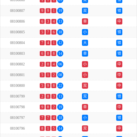
08100808
1
1
1
03
双
错
08100807
9
9
1
19
双
错
08100806
6
3
4
13
单
中
08100805
5
7
6
18
小
错
08100804
7
4
1
12
大
错
08100803
6
0
8
14
单
错
08100802
2
0
4
06
小
中
08100801
5
1
2
08
小
中
08100800
5
9
8
22
双
中
08100799
2
8
3
13
双
错
08100798
9
8
2
19
单
中
08100797
7
7
4
18
小
错
08100796
8
1
5
14
双
中