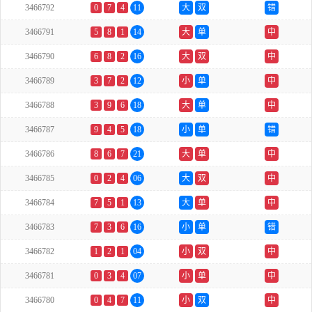
3466792
0
7
4
11
大
双
错
3466791
5
8
1
14
大
单
中
3466790
6
8
2
16
大
双
中
3466789
3
7
2
12
小
单
中
3466788
3
9
6
18
大
单
中
3466787
9
4
5
18
小
单
错
3466786
8
6
7
21
大
单
中
3466785
0
2
4
06
大
双
中
3466784
7
5
1
13
大
单
中
3466783
7
3
6
16
小
单
错
3466782
1
2
1
04
小
双
中
3466781
0
3
4
07
小
单
中
3466780
0
4
7
11
小
双
中