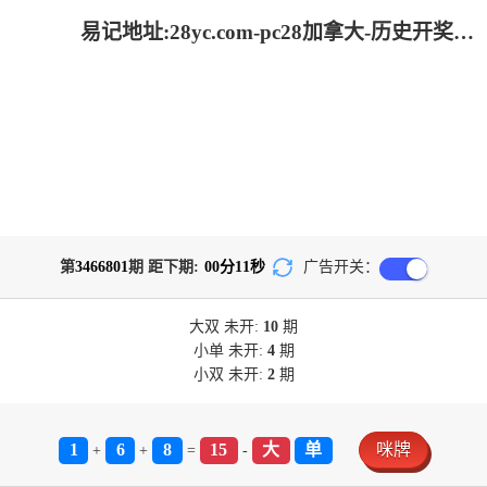
易记地址:28yc.com-pc28加拿大-历史开奖结果查询网站
第
3466801
期 距下期:
00
分
11
秒
广告开关：
大双
未开:
10
期
小单
未开:
4
期
小双
未开:
2
期
1
6
8
15
大
单
咪牌
+
+
=
-