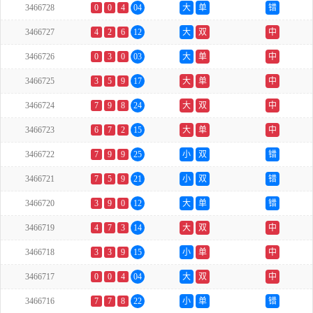
3466728
0
0
4
04
大
单
错
3466727
4
2
6
12
大
双
中
3466726
0
3
0
03
大
单
中
3466725
3
5
9
17
大
单
中
3466724
7
9
8
24
大
双
中
3466723
6
7
2
15
大
单
中
3466722
7
9
9
25
小
双
错
3466721
7
5
9
21
小
双
错
3466720
3
9
0
12
大
单
错
3466719
4
7
3
14
大
双
中
3466718
3
3
9
15
小
单
中
3466717
0
0
4
04
大
双
中
3466716
7
7
8
22
小
单
错