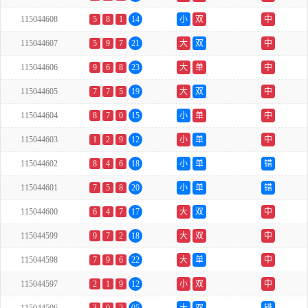
115044608
5
8
1
14
小
双
中
115044607
5
9
7
21
大
双
中
115044606
9
6
8
23
大
单
中
115044605
7
7
5
19
大
双
中
115044604
8
7
0
15
小
单
中
115044603
1
2
9
12
小
单
中
115044602
8
4
6
18
小
单
错
115044601
7
5
8
20
小
单
错
115044600
6
4
7
17
大
双
中
115044599
9
7
2
18
大
双
中
115044598
7
9
6
22
大
单
中
115044597
2
1
9
12
小
双
中