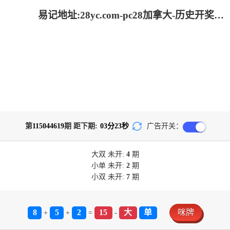
易记地址:28yc.com-pc28加拿大-历史开奖结果查询网站
第
115044619
期 距下期:
03
分
23
秒
广告开关：
大双
未开:
4
期
小单
未开:
2
期
小双
未开:
7
期
8
5
2
15
大
单
咪牌
+
+
=
-