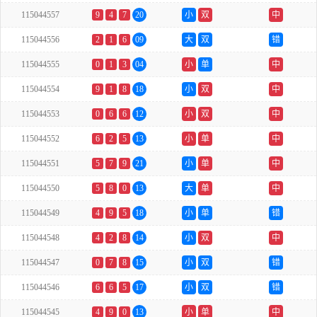
115044557
9
4
7
20
小
双
中
115044556
2
1
6
09
大
双
错
115044555
0
1
3
04
小
单
中
115044554
9
1
8
18
小
双
中
115044553
0
6
6
12
小
双
中
115044552
6
2
5
13
小
单
中
115044551
5
7
9
21
小
单
中
115044550
5
8
0
13
大
单
中
115044549
4
9
5
18
小
单
错
115044548
4
2
8
14
小
双
中
115044547
0
7
8
15
小
双
错
115044546
6
6
5
17
小
双
错
115044545
4
9
0
13
小
单
中